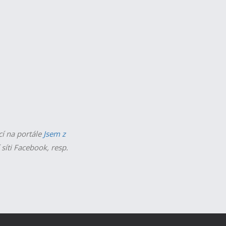
cí na portále
Jsem z
 síti Facebook, resp.