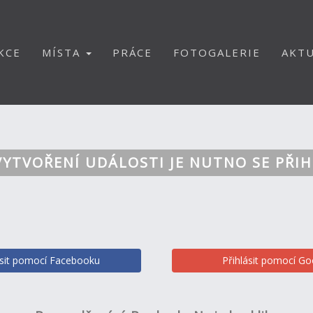
KCE
MÍSTA
PRÁCE
FOTOGALERIE
AKTU
VYTVOŘENÍ UDÁLOSTI JE NUTNO SE PŘIH
ásit pomocí Facebooku
Přihlásit pomocí Go