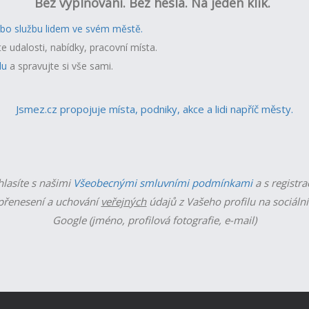
Bez vyplňování. Bez hesla. Na jeden klik.
ebo službu lidem ve svém městě.
te udalosti, nabídky, pracovní místa.
lu
a spravujte si vše sami.
Jsmez.cz propojuje místa, podniky, akce a lidi napříč městy.
hlasíte s našimi
Všeobecnými smluvními podmínkami
a s registra
řenesení a uchování
veřejných
údajů z Vašeho profilu na sociální
Google (jméno, profilová fotografie, e-mail)