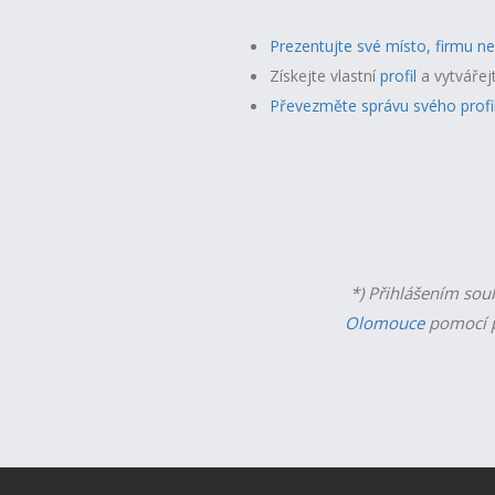
Prezentujte své místo, firmu n
Získejte vlastní
profil
a v
ytvářej
Převezměte správu svého profi
*) Přihlášením sou
Olomouce
pomocí p