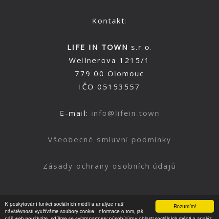
Kontakt:
LIFE IN TOWN
s.r.o.
Wellnerova 1215/1
779 00 Olomouc
IČO 05153557
E-mail:
info@lifein.town
Všeobecné smluvní podmínky
Zásady ochrany osobních údajů
K poskytování funkcí sociálních médií a analýze naší
Rozumím!
Nahoru
návštěvnosti využíváme soubory cookie. Informace o tom, jak
náš web používáte, sdílíme se svými partnery působícími v oblasti sociálních médií a analýz.