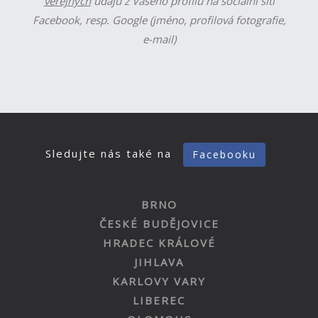
veřejných
údajů z Vašeho profilu na sociální síti
Facebook, resp. Google (jméno, profilová fotografie,
e-mail)
Sledujte nás také na
Facebooku
BRNO
ČESKÉ BUDĚJOVICE
HRADEC KRÁLOVÉ
JIHLAVA
KARLOVY VARY
LIBEREC