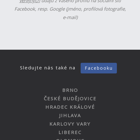
veřejných
údajů z Vašeho profilu na sociální síti
Facebook, resp. Google (jméno, profilová fotografie,
e-mail)
Sledujte nás také na
Facebooku
BRNO
ČESKÉ BUDĚJOVICE
HRADEC KRÁLOVÉ
JIHLAVA
KARLOVY VARY
LIBEREC