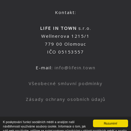
Kontakt:
LIFE IN TOWN
s.r.o.
Wellnerova 1215/1
779 00 Olomouc
IČO 05153557
E-mail:
info@lifein.town
Všeobecné smluvní podmínky
Zásady ochrany osobních údajů
K poskytování funkcí sociálních médií a analýze naší
Rozumím!
Nahoru
návštěvnosti využíváme soubory cookie. Informace o tom, jak
náš web používáte, sdílíme se svými partnery působícími v oblasti sociálních médií a analýz.