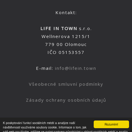
Kontakt:
LIFE IN TOWN
s.r.o.
Wellnerova 1215/1
779 00 Olomouc
IČO 05153557
E-mail:
info@lifein.town
Všeobecné smluvní podmínky
Zásady ochrany osobních údajů
K poskytování funkcí sociálních médií a analýze naší
Rozumím!
Nahoru
návštěvnosti využíváme soubory cookie. Informace o tom, jak
náš web používáte, sdílíme se svými partnery působícími v oblasti sociálních médií a analýz.