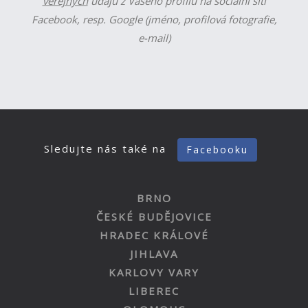
veřejných
údajů z Vašeho profilu na sociální síti
Facebook, resp. Google (jméno, profilová fotografie,
e-mail)
Sledujte nás také na
Facebooku
BRNO
ČESKÉ BUDĚJOVICE
HRADEC KRÁLOVÉ
JIHLAVA
KARLOVY VARY
LIBEREC