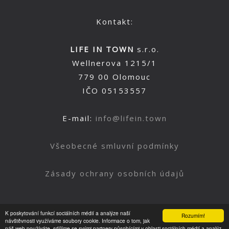
Kontakt:
LIFE IN TOWN
s.r.o.
Wellnerova 1215/1
779 00 Olomouc
IČO 05153557
E-mail:
info@lifein.town
Všeobecné smluvní podmínky
Zásady ochrany osobních údajů
K poskytování funkcí sociálních médií a analýze naší
Rozumím!
Nahoru
návštěvnosti využíváme soubory cookie. Informace o tom, jak
náš web používáte, sdílíme se svými partnery působícími v oblasti sociálních médií a analýz.