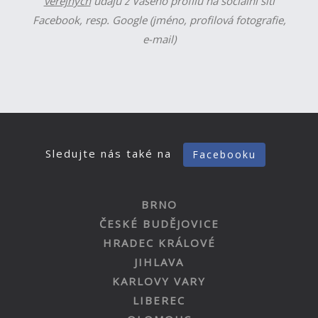
veřejných
údajů z Vašeho profilu na sociální síti
Facebook, resp. Google (jméno, profilová fotografie,
e-mail)
Sledujte nás také na
Facebooku
BRNO
ČESKÉ BUDĚJOVICE
HRADEC KRÁLOVÉ
JIHLAVA
KARLOVY VARY
LIBEREC