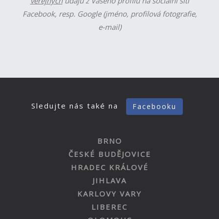
veřejných
údajů z Vašeho profilu na sociální síti
Facebook, resp. Google (jméno, profilová fotografie,
e-mail)
Sledujte nás také na
Facebooku
BRNO
ČESKÉ BUDĚJOVICE
HRADEC KRÁLOVÉ
JIHLAVA
KARLOVY VARY
LIBEREC