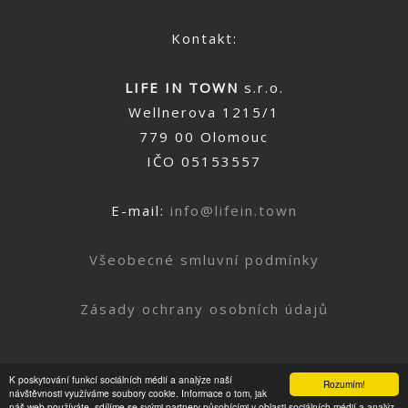
Kontakt:
LIFE IN TOWN
s.r.o.
Wellnerova 1215/1
779 00 Olomouc
IČO 05153557
E-mail:
info@lifein.town
Všeobecné smluvní podmínky
Zásady ochrany osobních údajů
K poskytování funkcí sociálních médií a analýze naší
Rozumím!
Nahoru
návštěvnosti využíváme soubory cookie. Informace o tom, jak
náš web používáte, sdílíme se svými partnery působícími v oblasti sociálních médií a analýz.