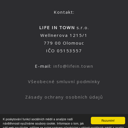
Kontakt:
LIFE IN TOWN
s.r.o.
Wellnerova 1215/1
779 00 Olomouc
IČO 05153557
E-mail:
info@lifein.town
Všeobecné smluvní podmínky
Zásady ochrany osobních údajů
K poskytování funkcí sociálních médií a analýze naší
Rozumím!
Nahoru
návštěvnosti využíváme soubory cookie. Informace o tom, jak
náš web používáte, sdílíme se svými partnery působícími v oblasti sociálních médií a analýz.