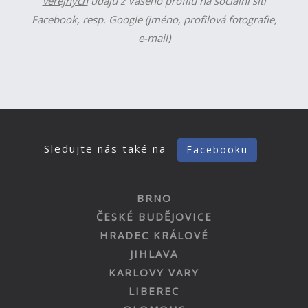
veřejných
údajů z Vašeho profilu na sociální síti
Facebook, resp. Google (jméno, profilová fotografie,
e-mail)
Sledujte nás také na
Facebooku
BRNO
ČESKÉ BUDĚJOVICE
HRADEC KRÁLOVÉ
JIHLAVA
KARLOVY VARY
LIBEREC