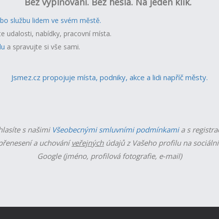
Bez vyplňování. Bez hesla. Na jeden klik.
ebo službu lidem ve svém městě.
te udalosti, nabídky, pracovní místa.
lu
a spravujte si vše sami.
Jsmez.cz propojuje místa, podniky, akce a lidi napříč městy.
hlasíte s našimi
Všeobecnými smluvními podmínkami
a s registra
řenesení a uchování
veřejných
údajů z Vašeho profilu na sociální
Google (jméno, profilová fotografie, e-mail)