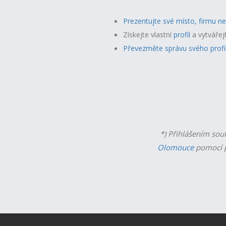
Prezentujte své místo, firmu n
Získejte vlastní
profil
a v
ytvářej
Převezměte správu svého profi
*) Přihlášením sou
Olomouce
pomocí p