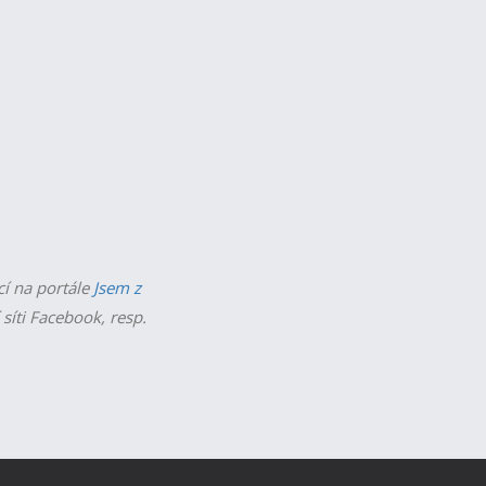
cí na portále
Jsem z
 síti Facebook, resp.