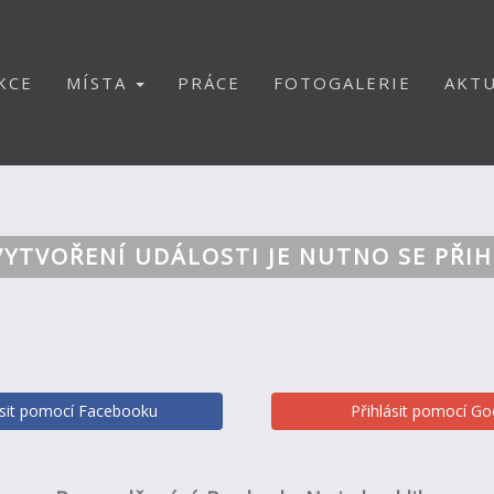
KCE
MÍSTA
PRÁCE
FOTOGALERIE
AKTU
VYTVOŘENÍ UDÁLOSTI JE NUTNO SE PŘIH
ásit pomocí Facebooku
Přihlásit pomocí Go