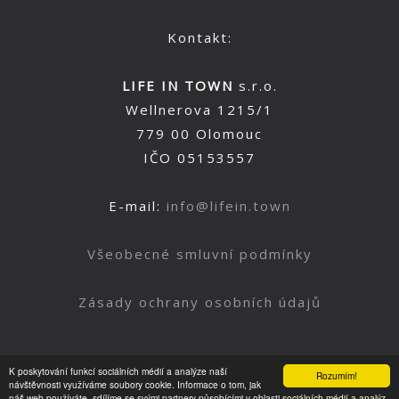
Kontakt:
LIFE IN TOWN
s.r.o.
Wellnerova 1215/1
779 00 Olomouc
IČO 05153557
E-mail:
info@lifein.town
Všeobecné smluvní podmínky
Zásady ochrany osobních údajů
K poskytování funkcí sociálních médií a analýze naší
Rozumím!
Nahoru
návštěvnosti využíváme soubory cookie. Informace o tom, jak
náš web používáte, sdílíme se svými partnery působícími v oblasti sociálních médií a analýz.