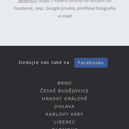
veřejných
údajů z Vašeho profilu na sociální síti
Facebook, resp. Google (jméno, profilová fotografie,
e-mail)
Sledujte nás také na
Facebooku
BRNO
ČESKÉ BUDĚJOVICE
HRADEC KRÁLOVÉ
JIHLAVA
KARLOVY VARY
LIBEREC