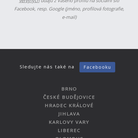
veřejných
údajů z Vašeho profilu na sociální síti
Facebook, resp. Google (jméno, profilová fotografie,
e-mail)
Sledujte nás také na
Facebooku
BRNO
ČESKÉ BUDĚJOVICE
HRADEC KRÁLOVÉ
JIHLAVA
KARLOVY VARY
LIBEREC