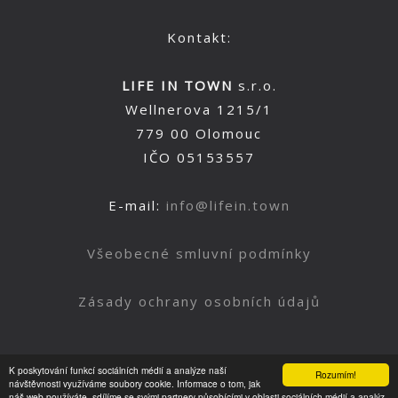
Kontakt:
LIFE IN TOWN
s.r.o.
Wellnerova 1215/1
779 00 Olomouc
IČO 05153557
E-mail:
info@lifein.town
Všeobecné smluvní podmínky
Zásady ochrany osobních údajů
K poskytování funkcí sociálních médií a analýze naší
Rozumím!
Nahoru
návštěvnosti využíváme soubory cookie. Informace o tom, jak
náš web používáte, sdílíme se svými partnery působícími v oblasti sociálních médií a analýz.