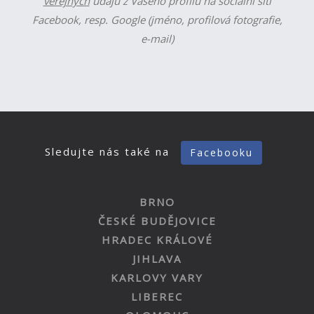
veřejných
údajů z Vašeho profilu na sociální síti
Facebook, resp. Google (jméno, profilová fotografie,
e-mail)
Sledujte nás také na
Facebooku
BRNO
ČESKÉ BUDĚJOVICE
HRADEC KRÁLOVÉ
JIHLAVA
KARLOVY VARY
LIBEREC