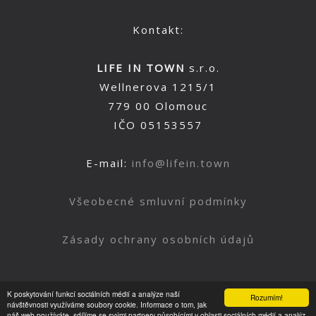
Kontakt:
LIFE IN TOWN
s.r.o.
Wellnerova 1215/1
779 00 Olomouc
IČO 05153557
E-mail:
info@lifein.town
Všeobecné smluvní podmínky
Zásady ochrany osobních údajů
K poskytování funkcí sociálních médií a analýze naší
Rozumím!
Nahoru
návštěvnosti využíváme soubory cookie. Informace o tom, jak
náš web používáte, sdílíme se svými partnery působícími v oblasti sociálních médií a analýz.