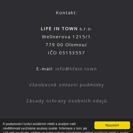
Kontakt:
LIFE IN TOWN
s.r.o.
Wellnerova 1215/1
779 00 Olomouc
IČO 05153557
E-mail:
info@lifein.town
Všeobecné smluvní podmínky
Zásady ochrany osobních údajů
K poskytování funkcí sociálních médií a analýze naší
Rozumím!
Nahoru
návštěvnosti využíváme soubory cookie. Informace o tom, jak
náš web používáte, sdílíme se svými partnery působícími v oblasti sociálních médií a analýz.