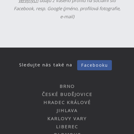
veřejných
údajů z Vašeho profilu na sociální síti
Facebook, resp. Google (jméno, profilová fotografie,
e-mail)
Sledujte nás také na
Facebooku
BRNO
ČESKÉ BUDĚJOVICE
HRADEC KRÁLOVÉ
JIHLAVA
KARLOVY VARY
LIBEREC