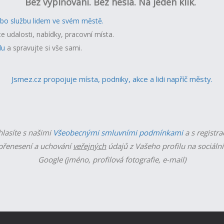
Bez vyplňování. Bez hesla. Na jeden klik.
ebo službu lidem ve svém městě.
te udalosti, nabídky, pracovní místa.
lu
a spravujte si vše sami.
Jsmez.cz propojuje místa, podniky, akce a lidi napříč městy.
hlasíte s našimi
Všeobecnými smluvními podmínkami
a s registra
řenesení a uchování
veřejných
údajů z Vašeho profilu na sociální
Google (jméno, profilová fotografie, e-mail)