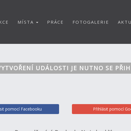
KCE
MÍSTA
PRÁCE
FOTOGALERIE
AKTU
VYTVOŘENÍ UDÁLOSTI JE NUTNO SE PŘIH
ásit pomocí Facebooku
Přihlásit pomocí Go