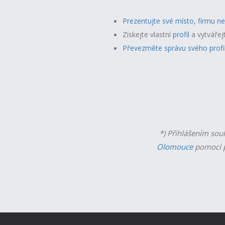
Prezentujte své místo, firmu n
Získejte vlastní
profil
a v
ytvářej
Převezměte správu svého profi
*) Přihlášením sou
Olomouce
pomocí p