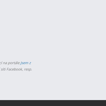
cí na portále
Jsem z
 síti Facebook, resp.