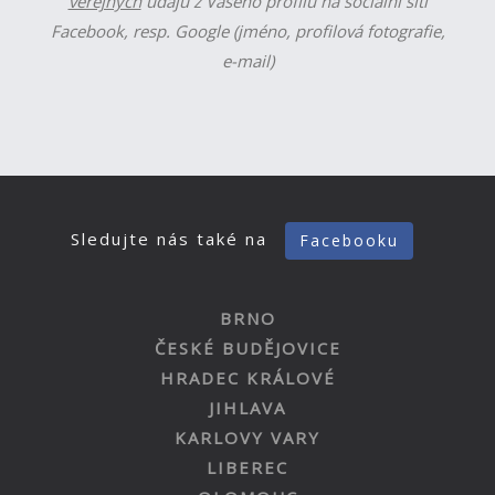
veřejných
údajů z Vašeho profilu na sociální síti
Facebook, resp. Google (jméno, profilová fotografie,
e-mail)
Sledujte nás také na
Facebooku
BRNO
ČESKÉ BUDĚJOVICE
HRADEC KRÁLOVÉ
JIHLAVA
KARLOVY VARY
LIBEREC