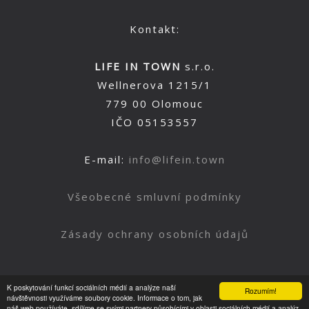
Kontakt:
LIFE IN TOWN
s.r.o.
Wellnerova 1215/1
779 00 Olomouc
IČO 05153557
E-mail:
info@lifein.town
Všeobecné smluvní podmínky
Zásady ochrany osobních údajů
K poskytování funkcí sociálních médií a analýze naší
Rozumím!
Nahoru
návštěvnosti využíváme soubory cookie. Informace o tom, jak
náš web používáte, sdílíme se svými partnery působícími v oblasti sociálních médií a analýz.