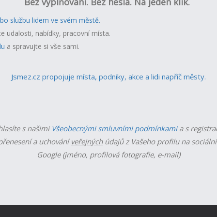
Bez vyplňování. Bez hesla. Na jeden klik.
ebo službu lidem ve svém městě.
te udalosti, nabídky, pracovní místa.
lu
a spravujte si vše sami.
Jsmez.cz propojuje místa, podniky, akce a lidi napříč městy.
hlasíte s našimi
Všeobecnými smluvními podmínkami
a s registra
řenesení a uchování
veřejných
údajů z Vašeho profilu na sociální
Google (jméno, profilová fotografie, e-mail)