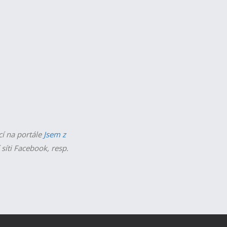
cí na portále
Jsem z
 síti Facebook, resp.