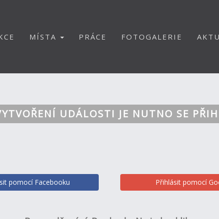
KCE
MÍSTA
PRÁCE
FOTOGALERIE
AKTU
VYTVOŘENÍ UDÁLOSTI JE NUTNO SE PŘIH
ásit pomocí Facebooku
Přihlásit pomocí Go