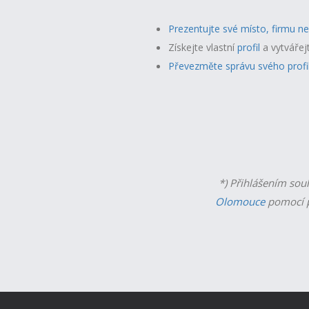
Prezentujte své místo, firmu n
Získejte vlastní
profil
a v
ytvářej
Převezměte správu svého profi
*) Přihlášením sou
Olomouce
pomocí p