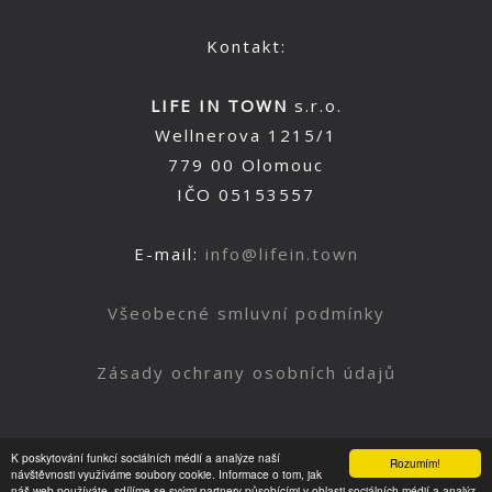
Kontakt:
LIFE IN TOWN
s.r.o.
Wellnerova 1215/1
779 00 Olomouc
IČO 05153557
E-mail:
info@lifein.town
Všeobecné smluvní podmínky
Zásady ochrany osobních údajů
K poskytování funkcí sociálních médií a analýze naší
Rozumím!
Nahoru
návštěvnosti využíváme soubory cookie. Informace o tom, jak
náš web používáte, sdílíme se svými partnery působícími v oblasti sociálních médií a analýz.