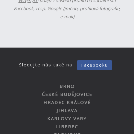
veřejných
údajů z Vašeho profilu na sociální síti
Facebook, resp. Google (jméno, profilová fotografie,
e-mail)
Sledujte nás také na
Facebooku
BRNO
ČESKÉ BUDĚJOVICE
HRADEC KRÁLOVÉ
JIHLAVA
KARLOVY VARY
LIBEREC