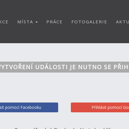
KCE
MÍSTA
PRÁCE
FOTOGALERIE
AKTU
VYTVOŘENÍ UDÁLOSTI JE NUTNO SE PŘIH
ásit pomocí Facebooku
Přihlásit pomocí Go