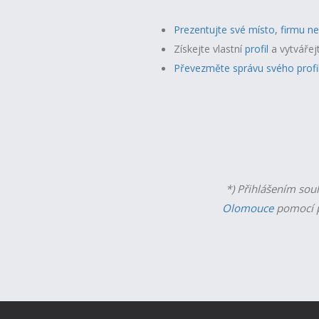
Prezentujte své místo, firmu n
Získejte vlastní
profil
a v
ytvářej
Převezměte správu svého profi
*) Přihlášením sou
Olomouce
pomocí p