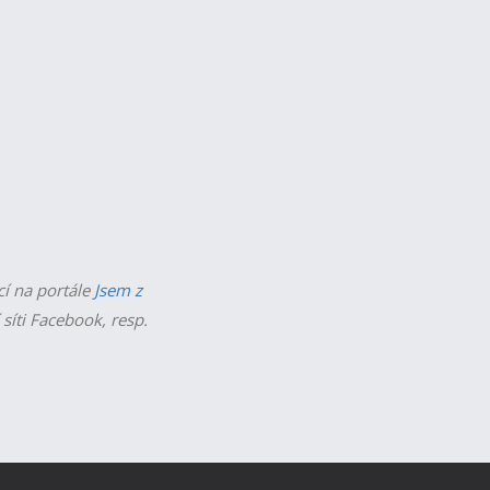
cí na portále
Jsem z
 síti Facebook, resp.