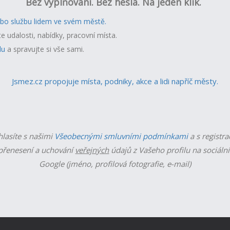
Bez vyplňování. Bez hesla. Na jeden klik.
ebo službu lidem ve svém městě.
te udalosti, nabídky, pracovní místa.
lu
a spravujte si vše sami.
Jsmez.cz propojuje místa, podniky, akce a lidi napříč městy.
hlasíte s našimi
Všeobecnými smluvními podmínkami
a s registra
řenesení a uchování
veřejných
údajů z Vašeho profilu na sociální
Google (jméno, profilová fotografie, e-mail)