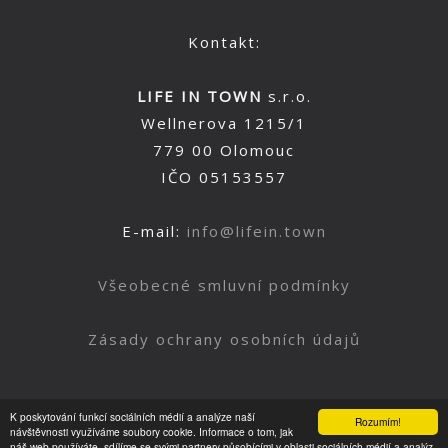
Kontakt:
LIFE IN TOWN
s.r.o.
Wellnerova 1215/1
779 00 Olomouc
IČO 05153557
E-mail:
info@lifein.town
Všeobecné smluvní podmínky
Zásady ochrany osobních údajů
K poskytování funkcí sociálních médií a analýze naší
Rozumím!
Nahoru
návštěvnosti využíváme soubory cookie. Informace o tom, jak
náš web používáte, sdílíme se svými partnery působícími v oblasti sociálních médií a analýz.