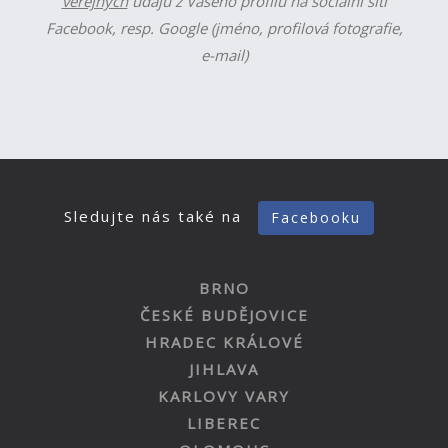
veřejných
údajů z Vašeho profilu na sociální síti
Facebook, resp. Google (jméno, profilová fotografie,
e-mail)
Sledujte nás také na
Facebooku
BRNO
ČESKÉ BUDĚJOVICE
HRADEC KRÁLOVÉ
JIHLAVA
KARLOVY VARY
LIBEREC