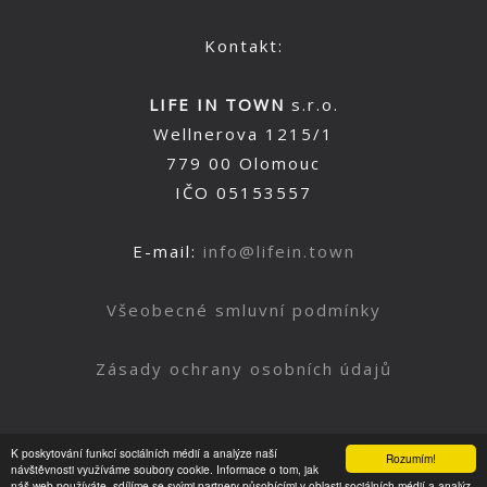
Kontakt:
LIFE IN TOWN
s.r.o.
Wellnerova 1215/1
779 00 Olomouc
IČO 05153557
E-mail:
info@lifein.town
Všeobecné smluvní podmínky
Zásady ochrany osobních údajů
K poskytování funkcí sociálních médií a analýze naší
Rozumím!
Nahoru
návštěvnosti využíváme soubory cookie. Informace o tom, jak
náš web používáte, sdílíme se svými partnery působícími v oblasti sociálních médií a analýz.