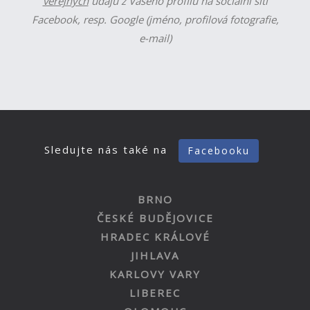
veřejných
údajů z Vašeho profilu na sociální síti
Facebook, resp. Google (jméno, profilová fotografie,
e-mail)
Sledujte nás také na
Facebooku
BRNO
ČESKÉ BUDĚJOVICE
HRADEC KRÁLOVÉ
JIHLAVA
KARLOVY VARY
LIBEREC