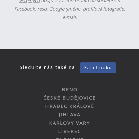
veřejných
údajů z Vašeho profilu na sociální síti
Facebook, resp. Google (jméno, profilová fotografie,
e-mail)
Sledujte nás také na
Facebooku
BRNO
ČESKÉ BUDĚJOVICE
HRADEC KRÁLOVÉ
JIHLAVA
KARLOVY VARY
LIBEREC