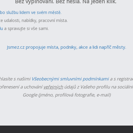
Bez vyplňování. Bez hesla. Na jeden klik.
ebo službu lidem ve svém městě.
te udalosti, nabídky, pracovní místa.
lu
a spravujte si vše sami.
Jsmez.cz propojuje místa, podniky, akce a lidi napříč městy.
hlasíte s našimi
Všeobecnými smluvními podmínkami
a s registra
řenesení a uchování
veřejných
údajů z Vašeho profilu na sociální
Google (jméno, profilová fotografie, e-mail)