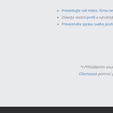
Prezentujte své místo, firmu n
Získejte vlastní
profil
a v
ytvářej
Převezměte správu svého profi
*) Přihlášením sou
Olomouce
pomocí p