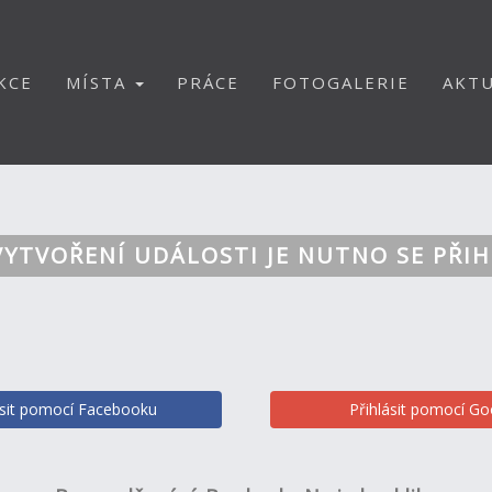
KCE
MÍSTA
PRÁCE
FOTOGALERIE
AKTU
VYTVOŘENÍ UDÁLOSTI JE NUTNO SE PŘIH
ásit pomocí Facebooku
Přihlásit pomocí Go