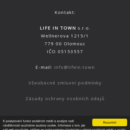
Kontakt:
LIFE IN TOWN
s.r.o.
Wellnerova 1215/1
779 00 Olomouc
IČO 05153557
E-mail:
info@lifein.town
Všeobecné smluvní podmínky
Zásady ochrany osobních údajů
K poskytování funkcí sociálních médií a analýze naší
Rozumím!
Nahoru
návštěvnosti využíváme soubory cookie. Informace o tom, jak
náš web používáte, sdílíme se svými partnery působícími v oblasti sociálních médií a analýz.