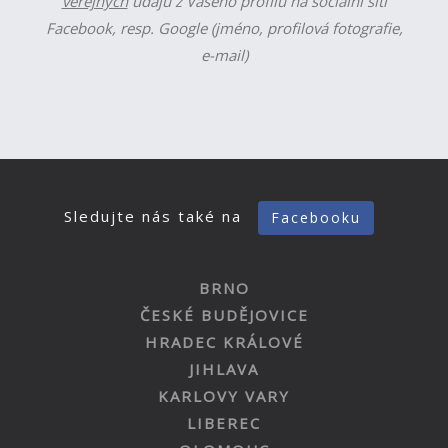
veřejných
údajů z Vašeho profilu na sociální síti
Facebook, resp. Google (jméno, profilová fotografie,
e-mail)
Sledujte nás také na
Facebooku
BRNO
ČESKÉ BUDĚJOVICE
HRADEC KRÁLOVÉ
JIHLAVA
KARLOVY VARY
LIBEREC