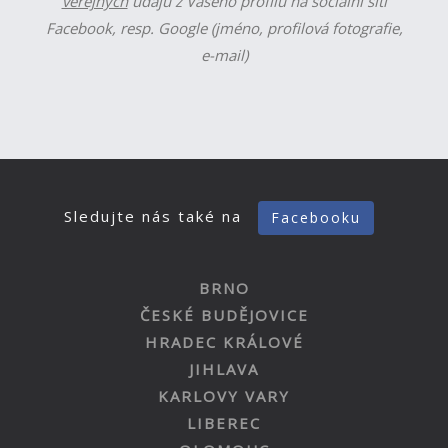
veřejných
údajů z Vašeho profilu na sociální síti
Facebook, resp. Google (jméno, profilová fotografie,
e-mail)
Sledujte nás také na
Facebooku
BRNO
ČESKÉ BUDĚJOVICE
HRADEC KRÁLOVÉ
JIHLAVA
KARLOVY VARY
LIBEREC