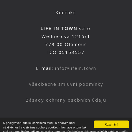
Kontakt:
LIFE IN TOWN
s.r.o.
Wellnerova 1215/1
779 00 Olomouc
IČO 05153557
E-mail:
info@lifein.town
Všeobecné smluvní podmínky
Zásady ochrany osobních údajů
K poskytování funkcí sociálních médií a analýze naší
Rozumím!
Nahoru
návštěvnosti využíváme soubory cookie. Informace o tom, jak
náš web používáte, sdílíme se svými partnery působícími v oblasti sociálních médií a analýz.