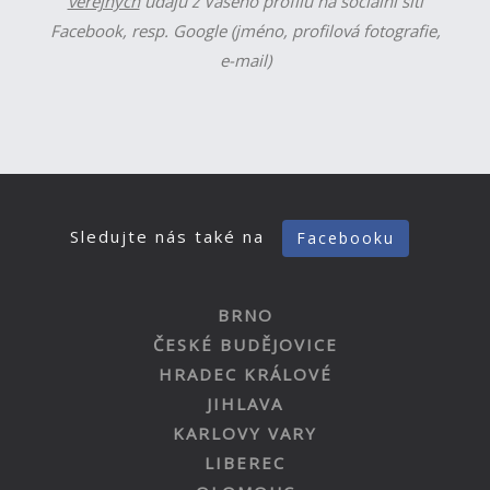
veřejných
údajů z Vašeho profilu na sociální síti
Facebook, resp. Google (jméno, profilová fotografie,
e-mail)
Sledujte nás také na
Facebooku
BRNO
ČESKÉ BUDĚJOVICE
HRADEC KRÁLOVÉ
JIHLAVA
KARLOVY VARY
LIBEREC