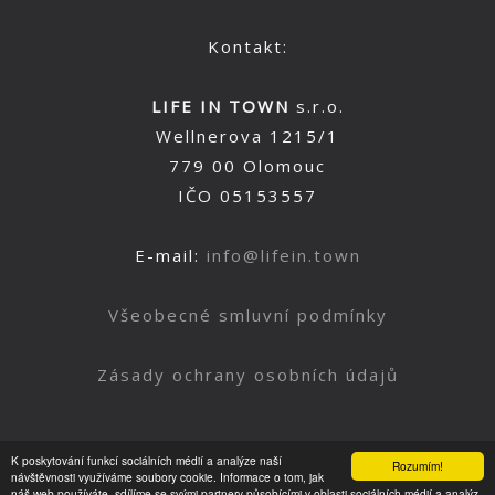
Kontakt:
LIFE IN TOWN
s.r.o.
Wellnerova 1215/1
779 00 Olomouc
IČO 05153557
E-mail:
info@lifein.town
Všeobecné smluvní podmínky
Zásady ochrany osobních údajů
K poskytování funkcí sociálních médií a analýze naší
Rozumím!
Nahoru
návštěvnosti využíváme soubory cookie. Informace o tom, jak
náš web používáte, sdílíme se svými partnery působícími v oblasti sociálních médií a analýz.