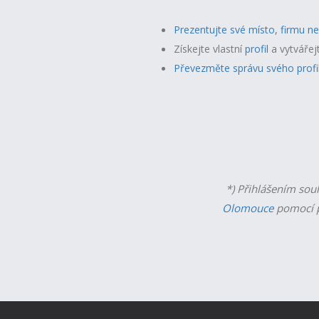
Prezentujte své místo, firmu n
Získejte vlastní
profil
a v
ytvářej
Převezměte správu svého profi
*) Přihlášením sou
Olomouce
pomocí p