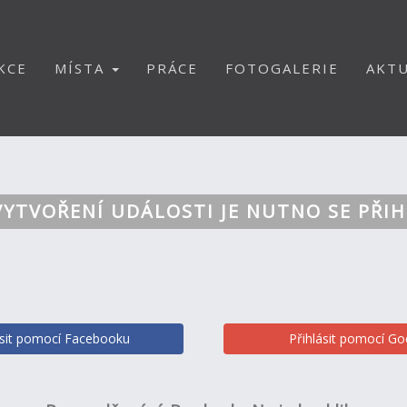
KCE
MÍSTA
PRÁCE
FOTOGALERIE
AKTU
VYTVOŘENÍ UDÁLOSTI JE NUTNO SE PŘIH
ásit pomocí Facebooku
Přihlásit pomocí Go