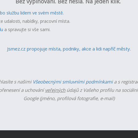
Bez vyplňování. Bez hesla. Na jeden klik.
ebo službu lidem ve svém městě.
te udalosti, nabídky, pracovní místa.
lu
a spravujte si vše sami.
Jsmez.cz propojuje místa, podniky, akce a lidi napříč městy.
hlasíte s našimi
Všeobecnými smluvními podmínkami
a s registra
řenesení a uchování
veřejných
údajů z Vašeho profilu na sociální
Google (jméno, profilová fotografie, e-mail)