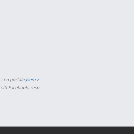
cí na portále
Jsem z
 síti Facebook, resp.