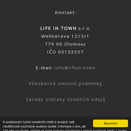
Kontakt:
LIFE IN TOWN
s.r.o.
Wellnerova 1215/1
779 00 Olomouc
IČO 05153557
E-mail:
info@lifein.town
Všeobecné smluvní podmínky
Zásady ochrany osobních údajů
K poskytování funkcí sociálních médií a analýze naší
Rozumím!
Nahoru
návštěvnosti využíváme soubory cookie. Informace o tom, jak
náš web používáte, sdílíme se svými partnery působícími v oblasti sociálních médií a analýz.