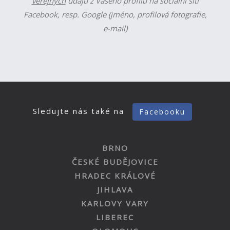
veřejných
údajů z Vašeho profilu na sociální síti
Facebook, resp. Google (jméno, profilová fotografie,
e-mail)
Sledujte nás také na
Facebooku
BRNO
ČESKÉ BUDĚJOVICE
HRADEC KRÁLOVÉ
JIHLAVA
KARLOVY VARY
LIBEREC