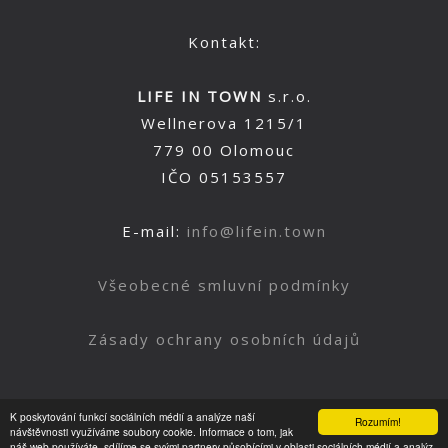
Kontakt:
LIFE IN TOWN
s.r.o.
Wellnerova 1215/1
779 00 Olomouc
IČO 05153557
E-mail:
info@lifein.town
Všeobecné smluvní podmínky
Zásady ochrany osobních údajů
K poskytování funkcí sociálních médií a analýze naší
Rozumím!
Nahoru
návštěvnosti využíváme soubory cookie. Informace o tom, jak
náš web používáte, sdílíme se svými partnery působícími v oblasti sociálních médií a analýz.