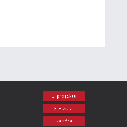
O projektu
E-vizitka
Kariéra