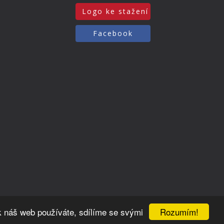
Logo ke stažení
Facebook
Rozumím!
k náš web používáte, sdílíme se svými