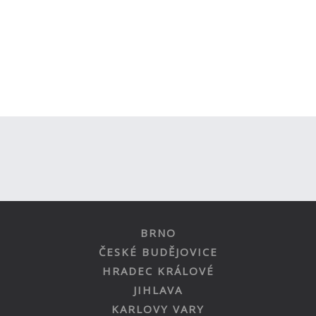
BRNO
ČESKÉ BUDĚJOVICE
HRADEC KRÁLOVÉ
JIHLAVA
KARLOVY VARY