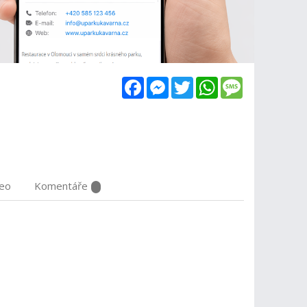
Facebook
Messenger
Twitter
WhatsApp
Message
deo
Komentáře