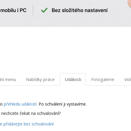
dní menu
Nabídky práce
Události
Fotogalerie
Vi
do
přehledu událostí.
Po schválení ji vystavíme.
 nechcete čekat na schvalování?
 přidávejte bez schvalování.