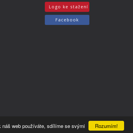
Logo ke stažení
Facebook
Rozumím!
k náš web používáte, sdílíme se svými