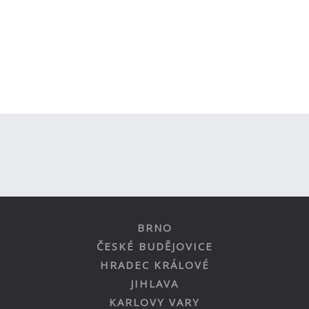
BRNO
ČESKÉ BUDĚJOVICE
HRADEC KRÁLOVÉ
JIHLAVA
KARLOVY VARY