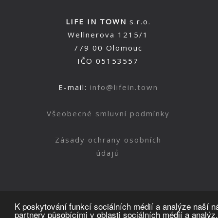
LIFE IN TOWN
s.r.o.
Wellnerova 1215/1
779 00 Olomouc
IČO 05153557
E-mail:
info@lifein.town
Všeobecné smluvní podmínky
Zásady ochrany osobních
údajů
K poskytování funkcí sociálních médií a analýze naší 
partnery působícími v oblasti sociálních médií a analýz