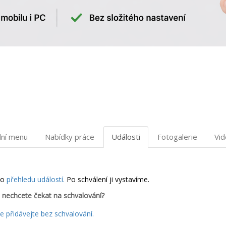
dní menu
Nabídky práce
Události
Fotogalerie
Vi
do
přehledu událostí.
Po schválení ji vystavíme.
 nechcete čekat na schvalování?
 přidávejte bez schvalování.