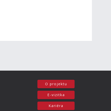
O projektu
E-vizitka
Kariéra