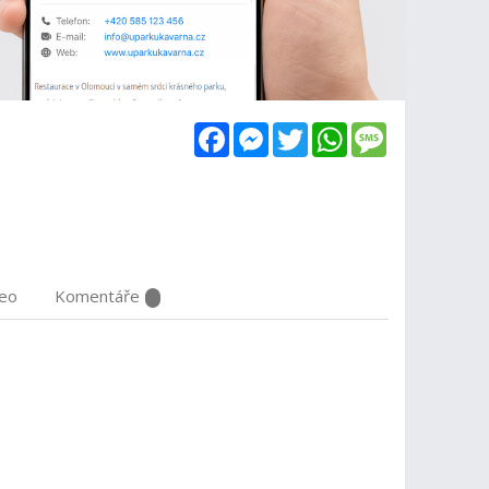
Facebook
Messenger
Twitter
WhatsApp
Message
deo
Komentáře