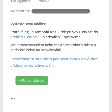
Fotogalerie
Video
Komentáře
Vystavte svou událost.
Portál funguje samooblužně. Přidejte svou událost do
přehledu událostí.
Po schválení ji vystavíme.
Jste provozovatelem nebo majitelem tohoto místa a
nechcete čekat na schvalování?
Převezměte si toto místo pod svou správu a své akce
přidávejte bez schvalování.
+ Přidat událost
---