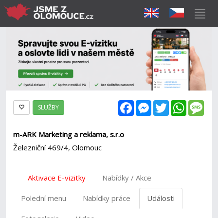
Facebook
Messenger
Twitter
WhatsAp
Mes
SLUŽBY
m-ARK Marketing a reklama, s.r.o
Železniční 469/4, Olomouc
Aktivace E-vizitky
Nabídky / Akce
Polední menu
Nabídky práce
Události