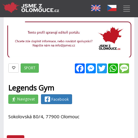
Facebook
Messenger
Twitter
WhatsAp
Mes
SPORT
Legends Gym
Navigovat
Facebook
Sokolovská 80/4, 77900 Olomouc