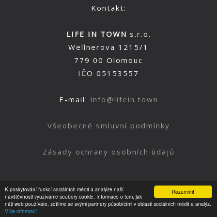
Kontakt:
LIFE IN TOWN
s.r.o.
Wellnerova 1215/1
779 00 Olomouc
IČO 05153557
E-mail:
info@lifein.town
Všeobecné smluvní podmínky
Zásady ochrany osobních údajů
K poskytování funkcí sociálních médií a analýze naší
Rozumím!
Nahoru
návštěvnosti využíváme soubory cookie. Informace o tom, jak
náš web používáte, sdílíme se svými partnery působícími v oblasti sociálních médií a analýz.
Více informací