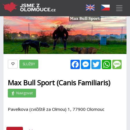
Facebook
Messenger
Twitter
WhatsAp
Mes
SLUŽBY
Max Bull Sport (Canis Familiaris)
Navigovat
Pavelkova (cvičiště za Olmou) 1, 77900 Olomouc