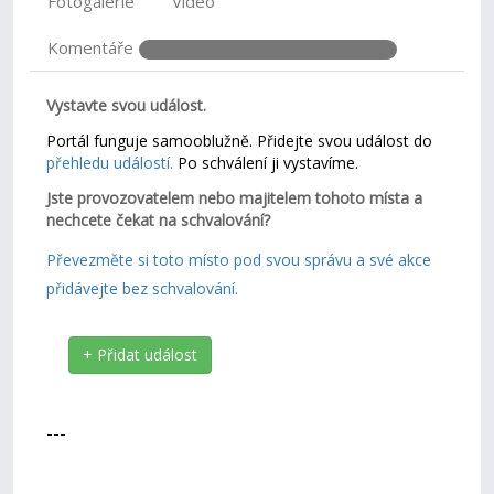
Fotogalerie
Video
Komentáře
Vystavte svou událost.
Portál funguje samooblužně. Přidejte svou událost do
přehledu událostí.
Po schválení ji vystavíme.
Jste provozovatelem nebo majitelem tohoto místa a
nechcete čekat na schvalování?
Převezměte si toto místo pod svou správu a své akce
přidávejte bez schvalování.
+ Přidat událost
---