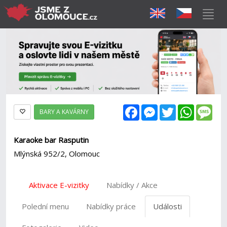
Facebook
Messenger
Twitter
WhatsAp
Mes
BARY A KAVÁRNY
Karaoke bar Rasputin
Mlýnská 952/2, Olomouc
Aktivace E-vizitky
Nabídky / Akce
Polední menu
Nabídky práce
Události