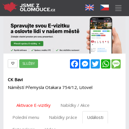
Facebook
Messenger
Twitter
WhatsAp
Mes
SLUŽBY
CK Bavi
Náměstí Přemysla Otakara 754/12, Litovel
Aktivace E-vizitky
Nabídky / Akce
Polední menu
Nabídky práce
Události