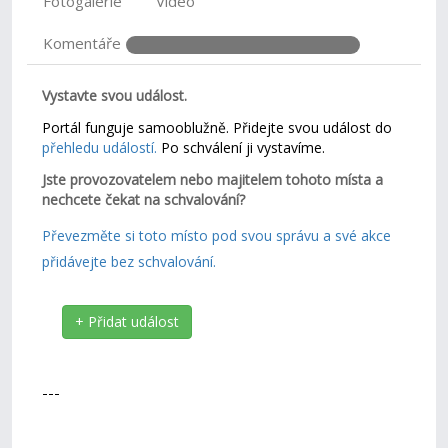
Fotogalerie
Video
Komentáře
Vystavte svou událost.
Portál funguje samooblužně. Přidejte svou událost do
přehledu událostí.
Po schválení ji vystavíme.
Jste provozovatelem nebo majitelem tohoto místa a
nechcete čekat na schvalování?
Převezměte si toto místo pod svou správu a své akce
přidávejte bez schvalování.
+ Přidat událost
---