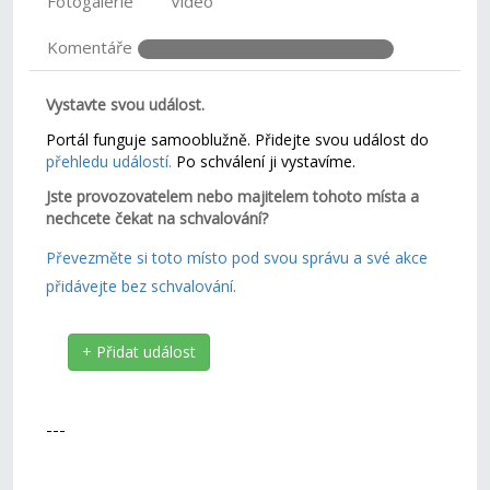
Fotogalerie
Video
Komentáře
Vystavte svou událost.
Portál funguje samooblužně. Přidejte svou událost do
přehledu událostí.
Po schválení ji vystavíme.
Jste provozovatelem nebo majitelem tohoto místa a
nechcete čekat na schvalování?
Převezměte si toto místo pod svou správu a své akce
přidávejte bez schvalování.
+ Přidat událost
---