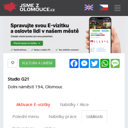
Facebook
Messenger
Twitter
WhatsAp
Mes
KULTURA A UMĚNÍ
Studio G21
Dolni náměstí 194, Olomouc
Aktivace E-vizitky
Nabídky / Akce
Polední menu
Nabídky práce
Události