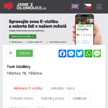
Facebook
Messenger
Twitter
WhatsAp
Mes
ZÁBAVA
Tosh Distillery
Těšetice 78, Těšetice
Aktivace E-vizitky
Nabídky / Akce
Polední menu
Nabídky práce
Události