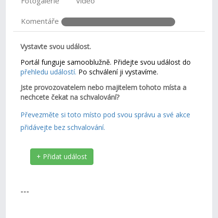
Fotogalerie
Video
Komentáře
Vystavte svou událost.
Portál funguje samooblužně. Přidejte svou událost do
přehledu událostí.
Po schválení ji vystavíme.
Jste provozovatelem nebo majitelem tohoto místa a
nechcete čekat na schvalování?
Převezměte si toto místo pod svou správu a své akce
přidávejte bez schvalování.
+ Přidat událost
---