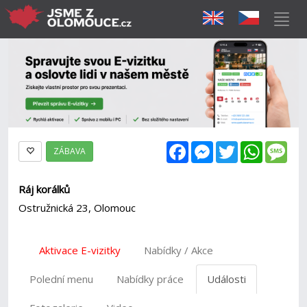
Facebook
Messenger
Twitter
WhatsAp
Mes
ZÁBAVA
Ráj korálků
Ostružnická 23, Olomouc
Aktivace E-vizitky
Nabídky / Akce
Polední menu
Nabídky práce
Události