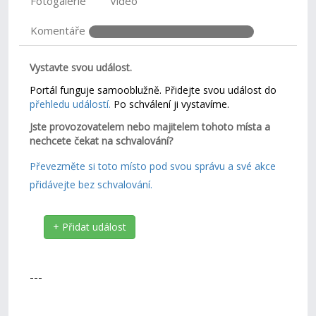
Fotogalerie
Video
Komentáře
Vystavte svou událost.
Portál funguje samooblužně. Přidejte svou událost do
přehledu událostí.
Po schválení ji vystavíme.
Jste provozovatelem nebo majitelem tohoto místa a
nechcete čekat na schvalování?
Převezměte si toto místo pod svou správu a své akce
přidávejte bez schvalování.
+ Přidat událost
---