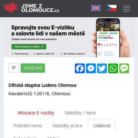
Facebook
Messenger
Twitter
WhatsAp
Mes
VZDĚLÁNÍ
Dětská skupina Ludens Olomouc
Kavaleristů 1261/8, Olomouc
Aktivace E-vizitky
Nabídky / Akce
Polední menu
Nabídky práce
Události