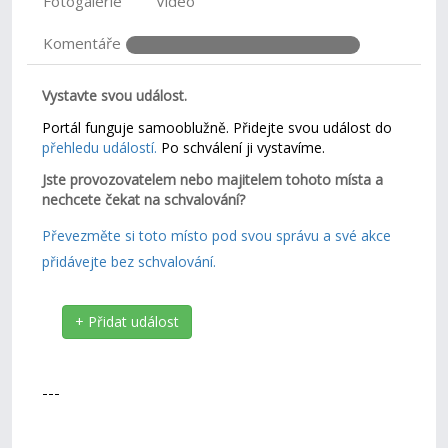
Fotogalerie
Video
Komentáře
Vystavte svou událost.
Portál funguje samooblužně. Přidejte svou událost do
přehledu událostí.
Po schválení ji vystavíme.
Jste provozovatelem nebo majitelem tohoto místa a
nechcete čekat na schvalování?
Převezměte si toto místo pod svou správu a své akce
přidávejte bez schvalování.
+ Přidat událost
---