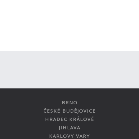
BRNO
ČESKÉ BUDĚJOVICE
HRADEC KRÁLOVÉ
JIHLAVA
KARLOVY VARY