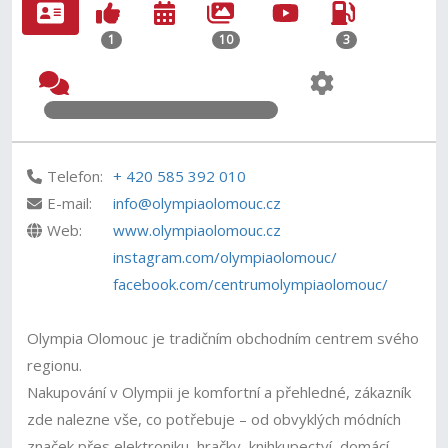
1
10
3
Telefon:
+ 420 585 392 010
E-mail:
info@olympiaolomouc.cz
Web:
www.olympiaolomouc.cz
instagram.com/olympiaolomouc/
facebook.com/centrumolympiaolomouc/
Olympia Olomouc je tradičním obchodním centrem svého
regionu.
Nakupování v Olympii je komfortní a přehledné, zákazník
zde nalezne vše, co potřebuje – od obvyklých módních
značek přes elektroniku, hračky, knihkupectví, domácí