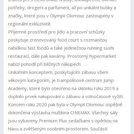
potřeby, drogerii a parfumerii, až po unikátní butiky a
značky, které jsou v Olympii Olomouc zastoupeny v
regionální exkluzivitě.
Příjemné prostředí pro jídlo a pracovní schůzky
poskytuje zrenovovaný food court s rozmanitou
nabídkou fast foodů a také jedinečnou running sushi
restaurací, dále pak kavárny. Prostorný hypermarket
nabízí pohodlí při běžných nákupech.
Unikátním konceptem, poskytujícím zábavu všem
věkovým kategoriím, je trampolínové centrum Jump
Academy, které bylo otevřeno na sklonku roku 2019 a
doplnilo prvek nakupování o zábavu a volnočasové vyžití.
Koncem roku 2020 pak byla v Olympii Olomouc úspěšně
dokončena výstavba multikina CINEMAX. Všechny sály
jsou vybaveny Premium Plus sedačkami s opěrkou na
hlavu a zvětšeným osobním prostorem. Součástí