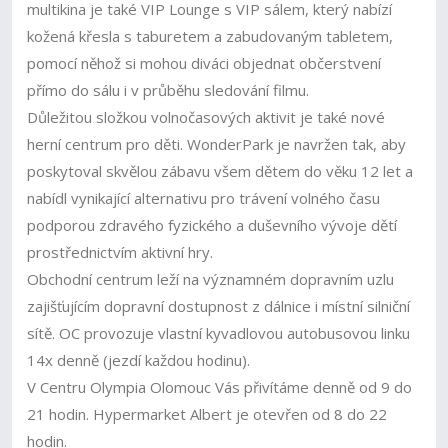
multikina je také VIP Lounge s VIP sálem, který nabízí
kožená křesla s taburetem a zabudovaným tabletem,
pomocí něhož si mohou diváci objednat občerstvení
přímo do sálu i v průběhu sledování filmu.
Důležitou složkou volnočasových aktivit je také nové
herní centrum pro děti. WonderPark je navržen tak, aby
poskytoval skvělou zábavu všem dětem do věku 12 let a
nabídl vynikající alternativu pro trávení volného času
podporou zdravého fyzického a duševního vývoje dětí
prostřednictvím aktivní hry.
Obchodní centrum leží na významném dopravním uzlu
zajišťujícím dopravní dostupnost z dálnice i místní silniční
sítě. OC provozuje vlastní kyvadlovou autobusovou linku
14x denně (jezdí každou hodinu).
V Centru Olympia Olomouc Vás přivítáme denně od 9 do
21 hodin. Hypermarket Albert je otevřen od 8 do 22
hodin.