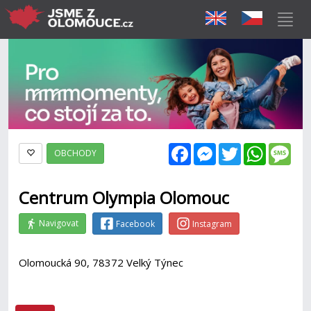
Facebook
Messenger
Twitter
WhatsAp
Mes
OBCHODY
Centrum Olympia Olomouc
Navigovat
Facebook
Instagram
Olomoucká 90, 78372 Velký Týnec