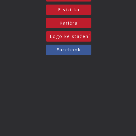
E-vizitka
Kariéra
Logo ke stažení
Facebook