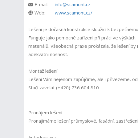
E-mail:
info@scamont.cz
Web:
www.scamont.cz/
Lešení je dočasná konstrukce sloužící k bezpečnému
Funguje jako pomocné zařízení při práci ve výškách.
materiálů. Všeobecná praxe prokázala, že lešení by 
adekvátní nosnost.
Montáž lešení
Lešení Vám nejenom zapůjčíme, ale i přivezeme,
Stačí zavolat (+420) 736 604 810
Pronájem lešení
Pronajímáme lešení průmyslové, fasádní, zastřešení, 
Autodoprava