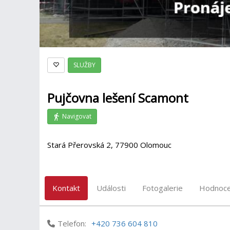
SLUŽBY
Pujčovna lešení Scamont
Navigovat
Stará Přerovská 2, 77900 Olomouc
Kontakt
Události
Fotogalerie
Hodnoce
Telefon:
+420 736 604 810