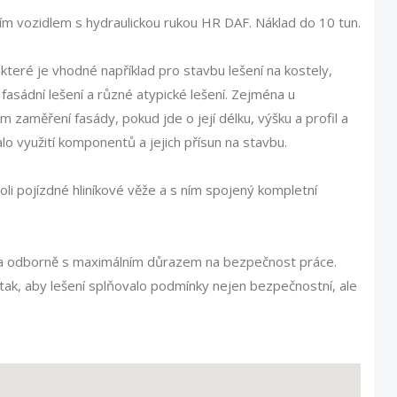
ím vozidlem s hydraulickou rukou HR DAF. Náklad do 10 tun.
eré je vhodné například pro stavbu lešení na kostely,
fasádní lešení a různé atypické lešení. Zejména u
m zaměření fasády, pokud jde o její délku, výšku a profil a
alo využití komponentů a jejich přísun na stavbu.
oli pojízdné hliníkové věže a s ním spojený kompletní
 a odborně s maximálním důrazem na bezpečnost práce.
 tak, aby lešení splňovalo podmínky nejen bezpečnostní, ale