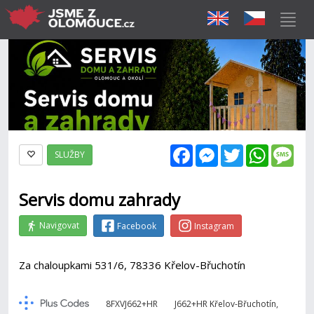
Facebook
Messenger
Twitter
WhatsAp
Mes
SLUŽBY
Servis domu zahrady
Navigovat
Facebook
Instagram
Za chaloupkami 531/6, 78336 Křelov-Břuchotín
8FXVJ662+HR
J662+HR Křelov-Břuchotín,