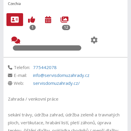
Czechia
1
12
Telefon:
775442078
E-mail:
info@servisdomuzahrady.cz
Web:
servisdomuzahrady.cz/
Zahrada / venkovní práce
sekání trávy, údržba zahrad, údržba zeleně a travnatých
ploch, vertikutace, hrabání listí, pletí záhonů, úprava
terénu, čištění dlažby, pokládka chodníků / menší dlažby,