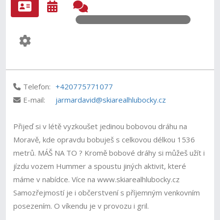
Telefon:
+420775771077
E-mail:
jarmardavid@skiarealhlubocky.cz
Přijeď si v létě vyzkoušet jedinou bobovou dráhu na
Moravě, kde opravdu bobuješ s celkovou délkou 1536
metrů. MÁŠ NA TO ? Kromě bobové dráhy si můžeš užít i
jízdu vozem Hummer a spoustu jiných aktivit, které
máme v nabídce. Více na www.skiarealhlubocky.cz
Samozřejmostí je i občerstvení s příjemným venkovním
posezením. O víkendu je v provozu i gril.