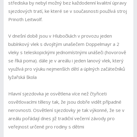
střediska by nebyl možný bez každodenní kvalitní úpravy
sjezdových tratí, ke které se v současnosti používá stroj
Prinoth Leitwolf.
V dnešní době jsou v Hlubočkách v provozu jeden
bubínkový vlek s dvojítým unašečem Doppelmayr a 2
vleky s teleskopickými jednomístnými unášeči (hovorově
se říká poma). dále je v areálu i jeden lanový vlek, který
využívá pro výuku nejmenších dětí a úplných začátečníků
lyžařská škola
Hlavní sjezdovka je osvětlena více než čtyřiceti
osvětlovacími tělesy tak, že jsou dobře vidět případné
nerovnosti. Osvětlení sjezdovky je tak výkonné, že se v
areálu pořádají dnes již tradiční večerní závody pro
veřejnost určené pro rodiny s dětmi