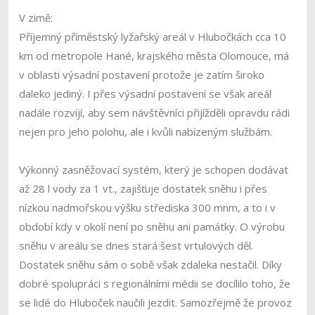
V zimě:
Příjemný příměstský lyžařský areál v Hlubočkách cca 10
km od metropole Hané, krajského města Olomouce, má
v oblasti výsadní postavení protože je zatím široko
daleko jediný. I přes výsadní postavení se však areál
nadále rozvíjí, aby sem návštěvníci přijížděli opravdu rádi
nejen pro jeho polohu, ale i kvůli nabízeným službám.
Výkonný zasněžovací systém, který je schopen dodávat
až 28 l vody za 1 vt., zajišťuje dostatek sněhu i přes
nízkou nadmořskou výšku střediska 300 mnm, a to i v
období kdy v okolí není po sněhu ani památky. O výrobu
sněhu v areálu se dnes stará šest vrtulových děl.
Dostatek sněhu sám o sobě však zdaleka nestačil. Díky
dobré spolupráci s regionálními médii se docílilo toho, že
se lidé do Hluboček naučili jezdit. Samozřejmě že provoz