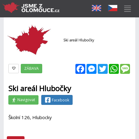
Facebook
Messenger
Twitter
WhatsAp
Mes
ZÁBAVA
Ski areál Hlubočky
Navigovat
Facebook
Školní 126, Hlubocky