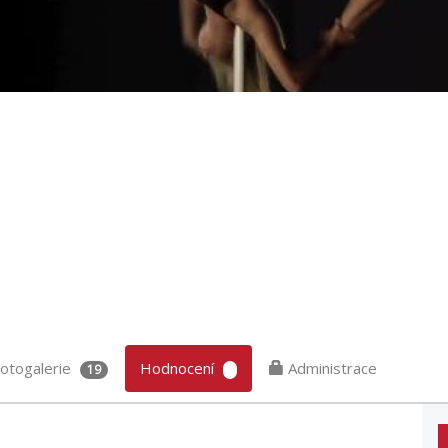
otogalerie
Hodnocení
Administrace
19