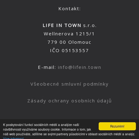
Kontakt:
LIFE IN TOWN
s.r.o.
Wellnerova 1215/1
779 00 Olomouc
IČO 05153557
E-mail:
info@lifein.town
Všeobecné smluvní podmínky
Zásady ochrany osobních údajů
K poskytování funkcí sociálních médií a analýze naší
Rozumím!
Nahoru
návštěvnosti využíváme soubory cookie. Informace o tom, jak
náš web používáte, sdílíme se svými partnery působícími v oblasti sociálních médií a analýz.
Více informací