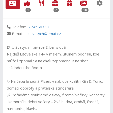
1
2
10
Telefon:
774586333
E-mail:
usvatych@email.cz
🍺 U Svatých – pivnice & bar s duší
Najdeš Litovelské 14– v malém, útulném podniku, kde
můžeš zpomalit a na chvíli zapomenout na shon
každodenního života.
✨ Na čepu lahodná Plzeň, v nabídce kvalitní Gin & Tonic,
domácí dobroty a přátelská atmosféra.
🎶 Pořádáme soukromé oslavy, firemní večírky, koncerty
i komorní hudební večery – živá hudba, cimbál, čardáš,
harmonika, klavír...