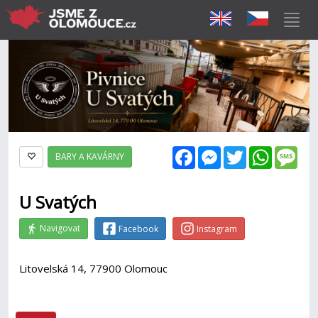
Facebook
Messenger
Twitter
WhatsAp
Mes
BARY A KAVÁRNY
U Svatých
Navigovat
Facebook
Instagram
Litovelská 14, 77900 Olomouc