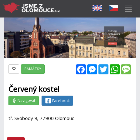
Facebook
Messenger
Twitter
WhatsAp
Mes
PAMÁTKY
Červený kostel
Navigovat
Facebook
tř. Svobody 9, 77900 Olomouc