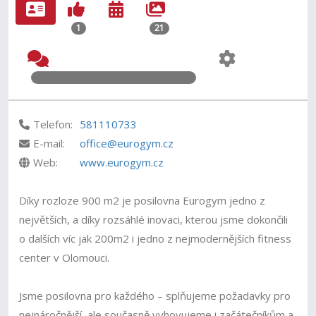
1
21
Telefon:
581110733
E-mail:
office@eurogym.cz
Web:
www.eurogym.cz
Díky rozloze 900 m2 je posilovna Eurogym jedno z
největších, a díky rozsáhlé inovaci, kterou jsme dokončili
o dalších víc jak 200m2 i jedno z nejmodernějších fitness
center v Olomouci.
Jsme posilovna pro každého – splňujeme požadavky pro
nejnáročnější, ale současně vyhovujeme i začátečníkům a