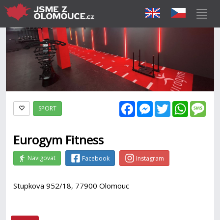
Facebook
Messenger
Twitter
WhatsAp
Mes
SPORT
Eurogym Fitness
Navigovat
Facebook
Instagram
Stupkova 952/18, 77900 Olomouc