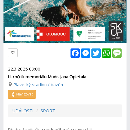
Facebook
Messenger
Twitter
WhatsAp
Mes
22.3.2025 09:00
II. ročník memoriálu Mudr. Jana Opletala
Plavecký stadion / bazén
Navigovat
UDÁLOSTI
SPORT
Přijďte fandit 🥳 a podpořit naše plavce 🏊‍♀️