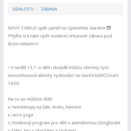
UDÁLOSTI
ZÁBAVA
NOVÝ CIRKUS opět zamíří na OpenWine Garden! 🔜
Přijďte si k nám opět moderní cirkusové zábavu pod
širým nebem!🔆
• V neděli 13.7. si děti i dospělí můžou všechny tyto
novocirkusové aktivity vyzkoušet na vlastní kůži!🤹‍♀️start
16:00
Na co se můžete těšit:
👉workshopy na šále, kruhu, hamace
👉acro yoga
👉hodinový program pro děti s animátorkou (žonglování
s šátky, hry s obručemi a stuhami)