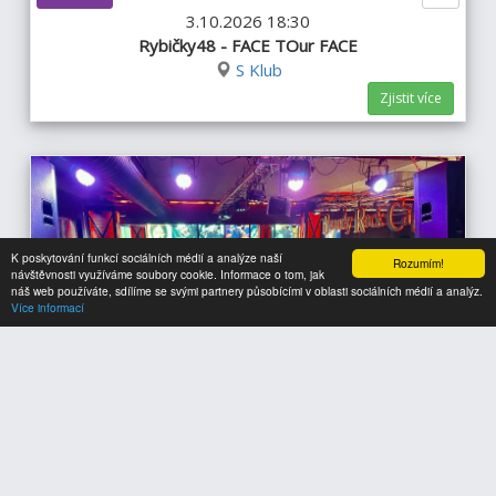
3.10.2026 18:30
Rybičky48 - FACE TOur FACE
S Klub
Zjistit více
K poskytování funkcí sociálních médií a analýze naší
Rozumím!
návštěvnosti využíváme soubory cookie. Informace o tom, jak
náš web používáte, sdílíme se svými partnery působícími v oblasti sociálních médií a analýz.
Více informací
ZÁBAVA