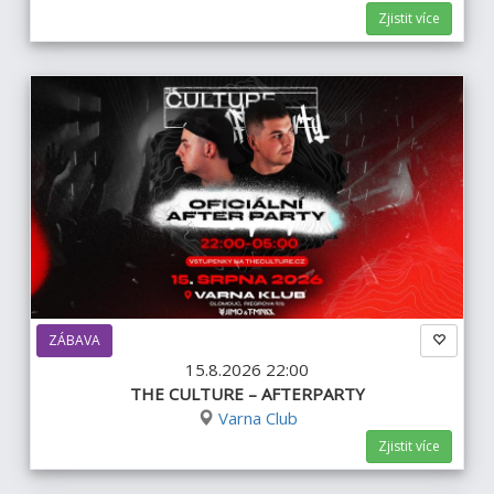
Zjistit více
ZÁBAVA
15.8.2026 22:00
THE CULTURE – AFTERPARTY
Varna Club
Zjistit více