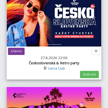
ZÁBAVA
27.8.2026 22:00
Československá & Retro party
Varna Club
Zjistit více