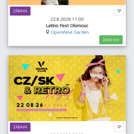
ZÁBAVA
22.8.2026 11:00
Latino Fest Olomouc
OpenWine Garden
Zjistit více
ZÁBAVA