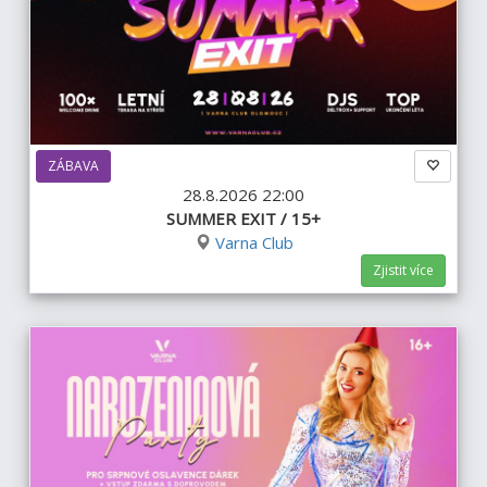
ZÁBAVA
28.8.2026 22:00
SUMMER EXIT / 15+
Varna Club
Zjistit více